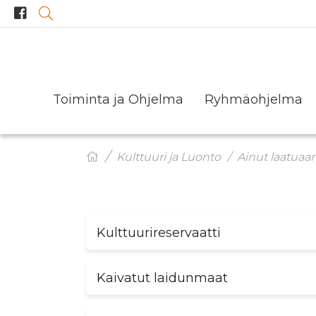
Toiminta ja Ohjelma
Ryhmäohjelma
JOULUTUNNELMAA Hanhivittikossa
Kulttuuri ja Luonto
Ainut laatuaa
Kulttuurireservaatti
Kaivatut laidunmaat