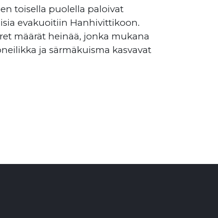
n toisella puolella paloivat
sia evakuoitiin Hanhivittikoon.
uuret määrät heinää, jonka mukana
toneilikka ja särmäkuisma kasvavat