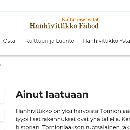
Osta!
Kulttuuri ja Luonto
Hanhivittikko Yst
Ystävät, yhteistyökumppanit, rahoittajat ja sponsorit
n
Ainut laatuaan
Hanhivittikko on yksi harvoista Tornionlaak
tyypilliset rakennukset ovat yhä tallella. K
historian; Tornionlaakson ruotsalainen rak