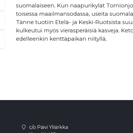
suomalaiseen. Kun naapurikylät Tornionjoe
toisessa maailmansodassa, useita suomalai
Tänne tuotiin Etelä- ja Keski-Ruotsista s
kulkeutui myös vierasperäisiä kasveja. Ke
edelleenkin kenttäpaikan niityllä.
c/o Päivi Ylisirkka