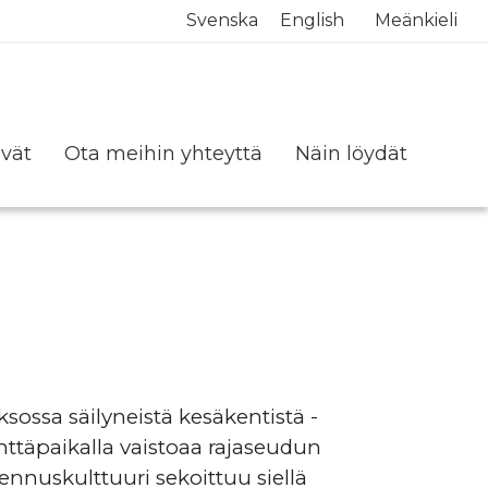
Svenska
English
Meänkieli
ävät
Ota meihin yhteyttä
Näin löydät
sossa säilyneistä kesäkentistä -
enttäpaikalla vaistoaa rajaseudun
ennuskulttuuri sekoittuu siellä