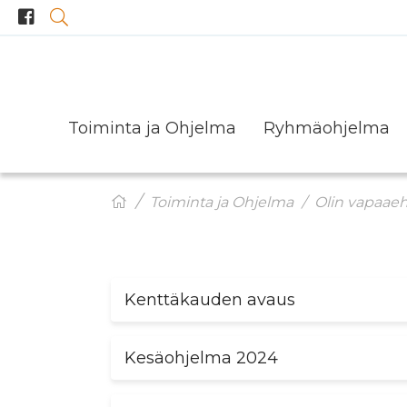
Toiminta ja Ohjelma
Ryhmäohjelma
JOULUTUNNELMAA Hanhivittikossa
Toiminta ja Ohjelma
Olin vapaaeh
Kenttäkauden avaus
Kesäohjelma 2024