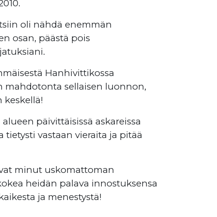
2010.
tsiin oli nähdä enemmän
n osan, päästä pois
atuksiani.
mmäisestä Hanhivittikossa
kin mahdotonta sellaisen luonnon,
 keskellä!
 alueen päivittäisissä askareissa
 tietysti vastaan vieraita ja pitää
tivat minut uskomattoman
 kokea heidän palava innostuksensa
kaikesta ja menestystä!