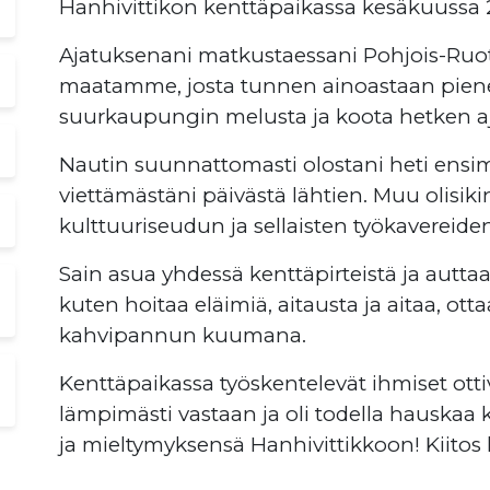
Hanhivittikon kenttäpaikassa kesäkuussa 
Ajatuksenani matkustaessani Pohjois-Ruo
maatamme, josta tunnen ainoastaan piene
suurkaupungin melusta ja koota hetken aj
Nautin suunnattomasti olostani heti ensi
viettämästäni päivästä lähtien. Muu olisi
kulttuuriseudun ja sellaisten työkavereiden
Sain asua yhdessä kenttäpirteistä ja auttaa
kuten hoitaa eläimiä, aitausta ja aitaa, ottaa
kahvipannun kuumana.
Kenttäpaikassa työskentelevät ihmiset ot
lämpimästi vastaan ja oli todella hauskaa
ja mieltymyksensä Hanhivittikkoon! Kiitos 