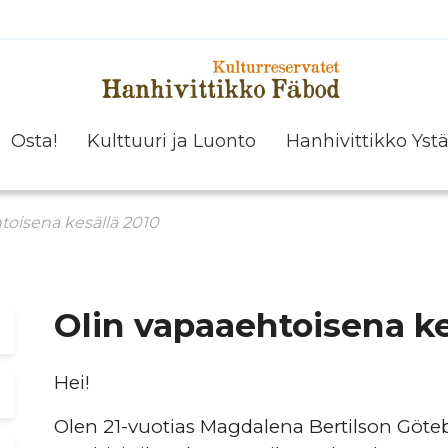
Osta!
Kulttuuri ja Luonto
Hanhivittikko Yst
Ystävät, yhteistyökumppanit, rahoittajat ja sponsorit
toisena kesällä 2010
Olin vapaaehtoisena ke
Hei!
Olen 21-vuotias Magdalena Bertilson Götebo