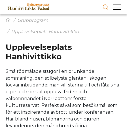
Grupprogram
Upplevelseplats Hanhivittikko
Upplevelseplats
Hanhivittikko
Små rödmålade stugor i en prunkande
sommaräng, den solbelysta gläntan i skogen
lockar inbjudande; man vill stanna till och låta sina
ögon och sin själ uppleva friden och
välbefinnandet i Norrbottens första
kulturreservat. Perfekt såväl som besöksmål som
för ett inspirerande avbrott under konferensen.
Här bland husen, blommorna och djuren
levandegörs den månghundraåriga