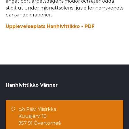
ångat bort arbetsdagens mödor och återfödda
stigit ut under midnattsolens ljus eller norrskenets
dansande draperier.
Upplevelseplats Hanhivittikko - PDF
Hanhivittikko Vänner
c/o Päivi Ylisirkka
Kuusijärvi 10
957 91 Övertorneå