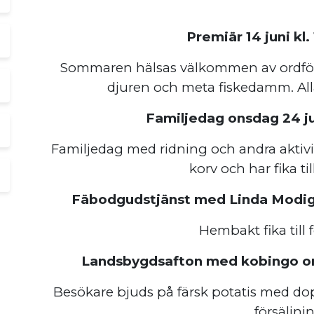
Premiär 14 juni kl.
Sommaren hälsas välkommen av ordför
djuren och meta fiskedamm. Alla
Familjedag onsdag 24 jun
Familjedag med ridning och andra aktivite
korv och har fika til
Fäbodgudstjänst med Linda Modig on
Hembakt fika till 
Landsbygdsafton med kobingo onsd
Besökare bjuds på färsk potatis med dopp 
försäljni