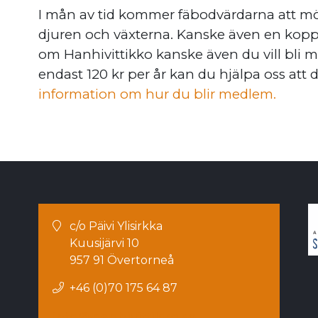
I mån av tid kommer fäbodvärdarna att mö
djuren och växterna. Kanske även en kopp
om Hanhivittikko kanske även du vill bli m
endast 120 kr per år kan du hjälpa oss att 
information om hur du blir medlem.
c/o Päivi Ylisirkka
Kuusijärvi 10
957 91 Övertorneå
+46 (0)70 175 64 87
info
hanhivittikko
se