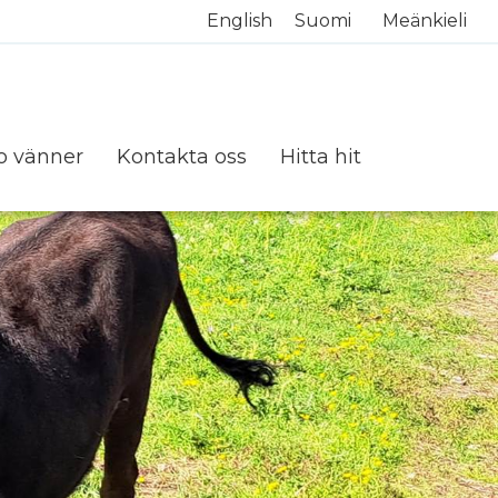
English
Suomi
Meänkieli
o vänner
Kontakta oss
Hitta hit
inansiärer och sponsorer