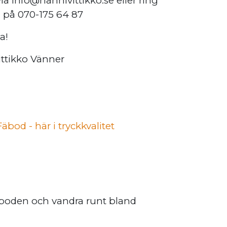
a info@hanhivittikko.se eller ring
a på 070-175 64 87
a!
ittikko Vänner
bod - här i tryckkvalitet
äboden och vandra runt bland